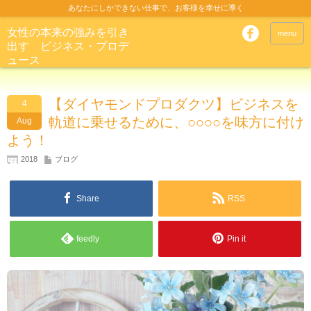
あなたにしかできない仕事で、お客様を幸せに導く
女性の本来の強みを引き
menu
出す ビジネス・プロデ
ュース
【ダイヤモンドプロダクツ】ビジネスを
4
軌道に乗せるために、○○○○を味方に付け
Aug
よう！
2018
ブログ
Share
RSS
feedly
Pin it