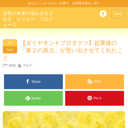
あなたにしかできない仕事で、お客様を幸せに導く
女性の本来の強みを引き
menu
出す ビジネス・プロデ
ュース
【ダイヤモンドプロダクツ】起業後の
25
「第２の原点」が思い出させてくれたこ
Nov
と
2018
ブログ
Share
RSS
feedly
Pin it