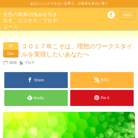
あなたにしかできない仕事で、お客様を幸せに導く
女性の本来の強みを引き
menu
出す ビジネス・プロデ
ュース
２０１７年こそは、理想のワークスタイ
26
ルを実現したいあなたへ
Dec
2016
ブログ
Share
RSS
feedly
Pin it