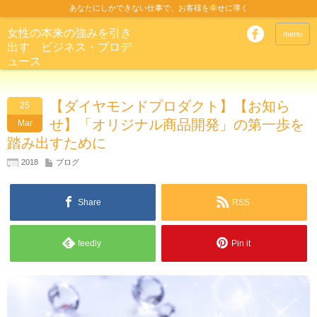
あなたにしかできない仕事で、お客様を幸せに導く
女性の本来の強みを引き
menu
出す ビジネス・プロデ
ュース
【ダイヤモンドプロダクト】【お知ら
25
せ】「オリジナル商品開発」の第一歩を
Mar
踏み出すために
2018
ブログ
Share
RSS
feedly
Pin it