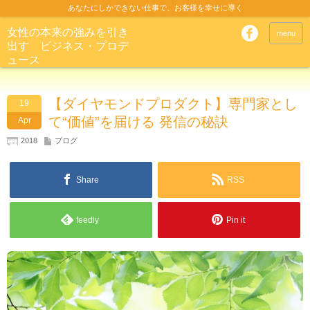
あなたにしかできない仕事で、お客様を幸せに導く
女性の本来の強みを引き
menu
出す ビジネス・プロデ
ュース
【ダイヤモンドプロダクト】専門家とし
19
て“価値”を届ける 発信の秘訣
Apr
2018
ブログ
Share
RSS
feedly
Pin it