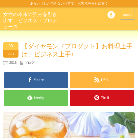
あなたにしかできない仕事で、お客様を幸せに導く
女性の本来の強みを引き
menu
出す ビジネス・プロデ
ュース
【ダイヤモンドプロダクト】お料理上手
30
は、ビジネス上手♪
Jun
2018
ブログ
Share
RSS
feedly
Pin it