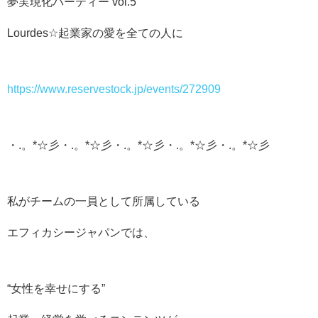
夢実現化パーティー vol.5
Lourdes☆起業家の愛を全ての人に
https://www.reservestock.jp/events/272909
・.。*☆彡・.。*☆彡・.。*☆彡・.。*☆彡・.。*☆彡
私がチームの一員として所属している
エフィカシージャパンでは、
“女性を幸せにする”